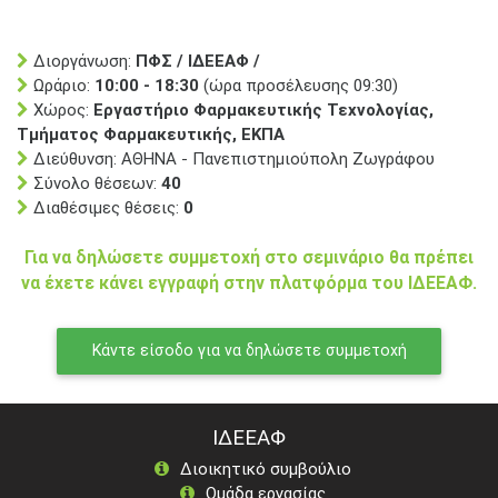
Διοργάνωση:
ΠΦΣ / ΙΔΕΕΑΦ /
Ωράριο:
10:00 - 18:30
(ώρα προσέλευσης 09:30)
Χώρος:
Εργαστήριο Φαρμακευτικής Τεχνολογίας,
Τμήματος Φαρμακευτικής, ΕΚΠΑ
Διεύθυνση: ΑΘΗΝΑ - Πανεπιστημιούπολη Ζωγράφου
Σύνολο θέσεων:
40
Διαθέσιμες θέσεις:
0
Για να δηλώσετε συμμετοχή στο σεμινάριο θα πρέπει
να έχετε κάνει εγγραφή στην πλατφόρμα του ΙΔΕΕΑΦ.
Κάντε είσοδο για να δηλώσετε συμμετοχή
ΙΔΕΕΑΦ
Διοικητικό συμβούλιο
Ομάδα εργασίας