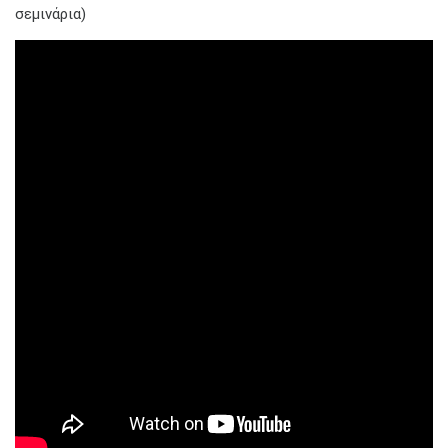
σεμινάρια)