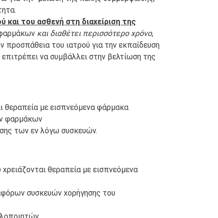
τητα.
ύ και του ασθενή στη διαχείριση της
ν φαρμάκων
και διαθέτει περισσότερο χρόνο
,
ν προσπάθεια του ιατρού για την εκπαίδευση
υ επιτρέπει να συμβάλλει στην βελτίωση της
ι θεραπεία με εισπνεόμενα φάρμακα
ων φαρμάκων
σης των εν λόγω συσκευών.
ου χρειάζονται θεραπεία με εισπνεόμενα
ιαφόρων συσκευών χορήγησης του
ελοποιητών.