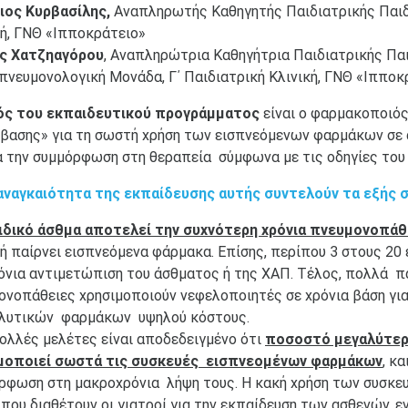
ιος Κυρβασίλης,
Αναπληρωτής Καθηγητής Παιδιατρικής Παιδ
κή, ΓΝΘ «Ιπποκράτειο»
ίς Χατζηαγόρου
, Αναπληρώτρια Καθηγήτρια Παιδιατρικής Πα
πνευμονολογική Μονάδα, Γ΄ Παιδιατρική Κλινική, ΓΝΘ «Ιπποκ
ς του εκπαιδευτικού προγράμματος
είναι ο φαρμακοποιός
βασης» για τη σωστή χρήση των εισπνεόμενων φαρμάκων σε 
ια την συμμόρφωση στη θεραπεία σύμφωνα με τις οδηγίες του 
αναγκαιότητα της εκπαίδευσης αυτής συντελούν τα εξής σ
ιδικό άσθμα αποτελεί την συχνότερη χρόνια πνευμονοπάθ
 ή παίρνει εισπνεόμενα φάρμακα. Επίσης, περίπου 3 στους 2
ρόνια αντιμετώπιση του άσθματος ή της ΧΑΠ. Τέλος, πολλά πα
ονοπάθειες χρησιμοποιούν νεφελοποιητές σε χρόνια βάση για
λυτικών φαρμάκων υψηλού κόστους.
ολλές μελέτες είναι αποδεδειγμένο ότι
ποσοστό μεγαλύτερ
μοποιεί σωστά τις συσκευές εισπνεομένων φαρμάκων
, κ
ρφωση στη μακροχρόνια λήψη τους. Η κακή χρήση των συσκευ
 που διαθέτουν οι γιατροί για την εκπαίδευση των ασθενών, 