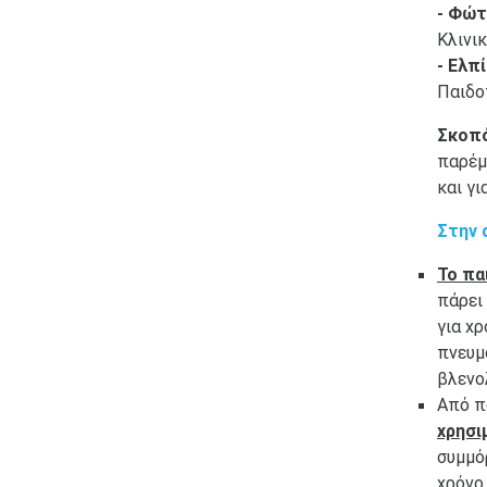
- Φώτ
Κλινι
- Ελπ
Παιδο
Σκοπό
παρέμ
και γ
Στην 
Το πα
πάρει
για χ
πνευμ
βλενο
Από π
χρησι
συμμό
χρόνο