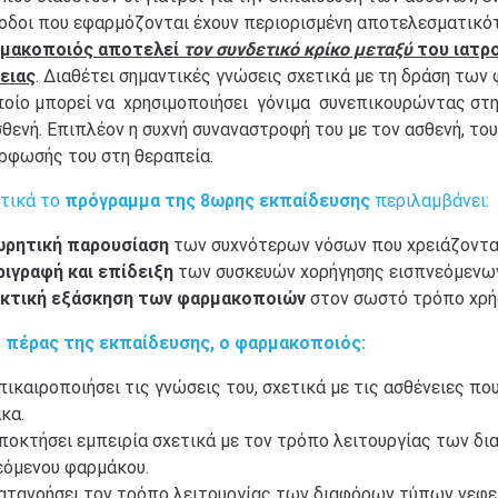
θοδοι που εφαρμόζονται έχουν περιορισμένη αποτελεσματικό
μακοποιός αποτελεί
τον συνδετικό κρίκο μεταξύ
του ιατρο
ειας
. Διαθέτει σημαντικές γνώσεις σχετικά με τη δράση τω
ποίο μπορεί να χρησιμοποιήσει γόνιμα συνεπικουρώντας στη
σθενή. Επιπλέον η συχνή συναναστροφή του με τον ασθενή, το
ρφωσής του στη θεραπεία.
τικά το
πρόγραμμα της 8ωρης εκπαίδευσης
περιλαμβάνει:
ωρητική παρουσίαση
των συχνότερων νόσων που χρειάζοντα
ριγραφή και επίδειξη
των συσκευών χορήγησης εισπνεόμεν
ακτική εξάσκηση των φαρμακοποιών
στον σωστό τρόπο χρή
 πέρας της εκπαίδευσης, ο φαρμακοποιός:
πικαιροποιήσει τις γνώσεις του, σχετικά με τις ασθένειες π
κα.
αποκτήσει εμπειρία σχετικά με τον τρόπο λειτουργίας των δ
εόμενου φαρμάκου.
κατανοήσει τον τρόπο λειτουργίας των διαφόρων τύπων νεφ