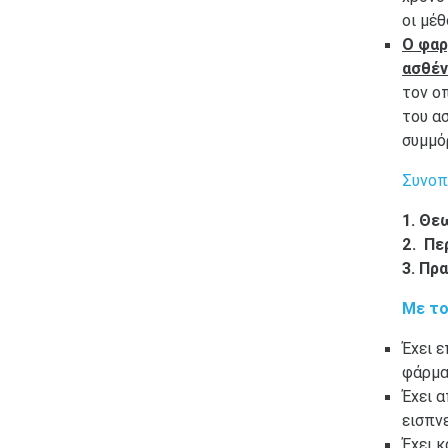
οι μέ
Ο φαρ
ασθέν
τον ο
του α
συμμό
Συνοπ
1. Θε
2. Πε
3. Πρ
Με το
Έχει ε
φάρμα
Έχει 
εισπν
Έχει 