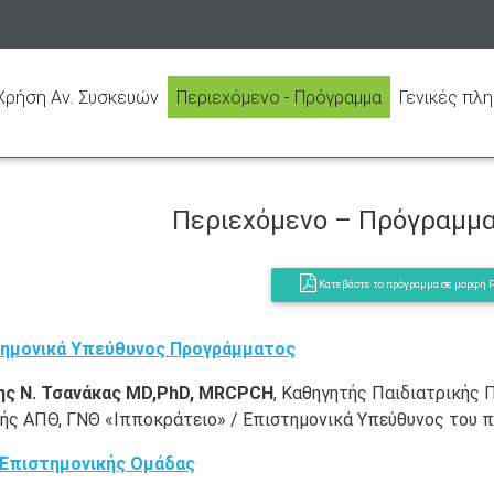
(current)
(current)
ρήση Αν. Συσκευών
Περιεχόμενο - Πρόγραμμα
Γενικές πλ
Περιεχόμενο – Πρόγραμμα
Kατεβάστε το πρόγραμμα σε μορφή 
ημονικά Υπεύθυνος Προγράμματος
ης Ν. Τσανάκας
MD
,
PhD
,
MRCPCH
, Καθηγητής Παιδιατρικής 
κής ΑΠΘ, ΓΝΘ «Ιπποκράτειο» / Επιστημονικά Υπεύθυνος του
Επιστημονικής Ομάδας