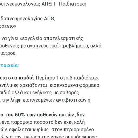
οπνευμονολογίας ΑΠΘ, Γ΄ Παιδιατρική
ιδοπνευμονολογίας ΑΠΘ,
ράτειο»
 να γίνει «εργαλείο αποτελεσματικής
ασθενείς με αναπνευστικά προβλήματα, αλλά
ιατρού.
τοιχεία:
εια στα παιδιά
. Περίπου 1 στα 3 παιδιά έχει
0 ενήλικες χρειάζονται εισπνεόμενα φάρμακα
ιδιά αλλά και ενήλικες με σοβαρές
 την λήψη εισπνεομένων αντιβιοτικών ή
ο του 60% των ασθενών αυτών ,δεν
αι ένα παρόμοιο ποσοστό δεν έχει καλή
ών, οφείλεται κυρίως στον περιορισμένο
ενώ για την μείωση της κακής συμμόρφωσης,