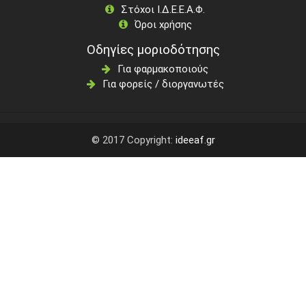
Στόχοι Ι.Δ.Ε.Ε.Α.Φ.
Όροι χρήσης
Οδηγίες μοριοδότησης
Για φαρμακοποιούς
Για φορείς / διοργανωτές
© 2017 Copyright:
ideeaf.gr