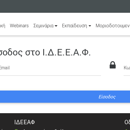
(current)
ική
Webinars
Σεμινάρια
Εκπαίδευση
Μοριοδοτουμεν
σοδος στο Ι.Δ.Ε.Ε.Α.Φ.
Email
Κω
ΙΔΕΕΑΦ
Ο