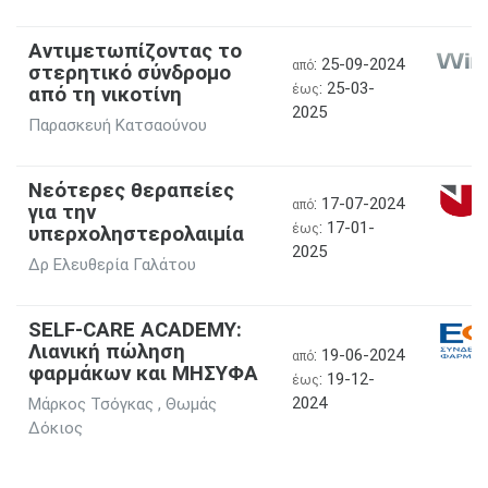
Αντιμετωπίζοντας το
: 25-09-2024
από
στερητικό σύνδρομο
: 25-03-
από τη νικοτίνη
έως
2025
Παρασκευή Κατσαούνου
Νεότερες θεραπείες
: 17-07-2024
από
για την
: 17-01-
υπερχοληστερολαιμία
έως
2025
Δρ Ελευθερία Γαλάτου
SELF-CARE ACADEMY:
Λιανική πώληση
: 19-06-2024
από
φαρμάκων και ΜΗΣΥΦΑ
: 19-12-
έως
2024
Μάρκος Τσόγκας , Θωμάς
Δόκιος