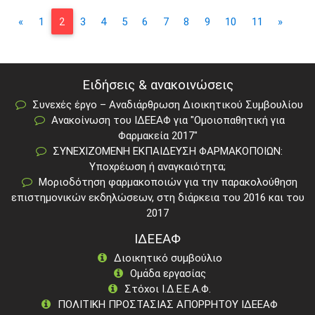
«
1
2
3
4
5
6
7
8
9
10
11
»
Ειδήσεις & ανακοινώσεις
Συνεχές έργο – Αναδιάρθρωση Διοικητικού Συμβουλίου
Ανακοίνωση του ΙΔΕΕΑΦ για "Ομοιοπαθητική για
Φαρμακεία 2017"
ΣΥΝΕΧΙΖΟΜΕΝΗ ΕΚΠΑΙΔΕΥΣΗ ΦΑΡΜΑΚΟΠΟΙΩΝ:
Υποχρέωση ή αναγκαιότητα;
Μοριοδότηση φαρμακοποιών για την παρακολούθηση
επιστημονικών εκδηλώσεων, στη διάρκεια του 2016 και του
2017
ΙΔΕΕΑΦ
Διοικητικό συμβούλιο
Ομάδα εργασίας
Στόχοι Ι.Δ.Ε.Ε.Α.Φ.
ΠΟΛΙΤΙΚΗ ΠΡΟΣΤΑΣΙΑΣ ΑΠΟΡΡΗΤΟΥ ΙΔΕΕΑΦ